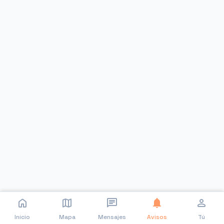
home
map
chat
notifications
person
Inicio
Mapa
Mensajes
Avisos
Tú